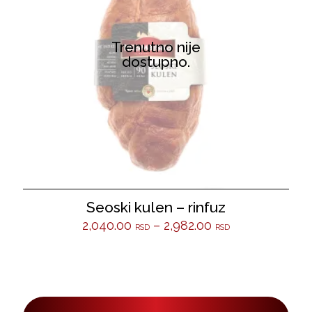
Trenutno nije
dostupno.
Seoski kulen – rinfuz
2,040.00
–
2,982.00
RSD
RSD