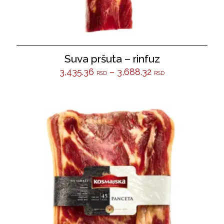
Suva pršuta – rinfuz
3,435.36
–
3,688.32
RSD
RSD