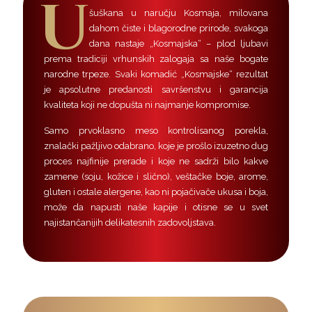
U
šuškana u naručju Kosmaja, milovana
dahom čiste i blagorodne prirode, svakoga
dana nastaje „Kosmajska“ – plod ljubavi
prema tradiciji vrhunskih zalogaja sa naše bogate
narodne trpeze. Svaki komadić „Kosmajske“ rezultat
je apsolutne predanosti savršenstvu i garancija
kvaliteta koji ne dopušta ni najmanje kompromise.
Samo prvoklasno meso kontrolisanog porekla,
znalački pažljivo odabrano, koje je prošlo izuzetno dug
proces najfinije prerade i koje ne sadrži bilo kakve
zamene (soju, kožice i slično), veštačke boje, arome,
gluten i ostale alergene, kao ni pojačivače ukusa i boja,
može da napusti naše kapije i otisne se u svet
najistančanijih delikatesnih zadovoljstava.