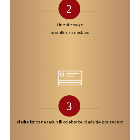
2
Unesite svoje
podatke za dostavu
3
Platite iznos na račun ili odaberite plaćanje pouzećem