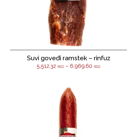
Suvi goveđi ramstek – rinfuz
5,512.32
–
6,969.60
RSD
RSD