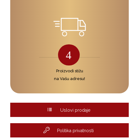
4
Proizvodi stižu
na Vašu adresu!
Uslovi prodaje
Politika privatnosti