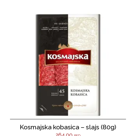
Kosmajska kobasica – slajs (80g)
264.00
RSD