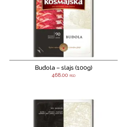
Buđola – slajs (100g)
468.00
RSD