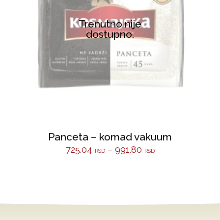
Trenutno nije
dostupno.
Panceta – komad vakuum
725.04
–
991.80
RSD
RSD