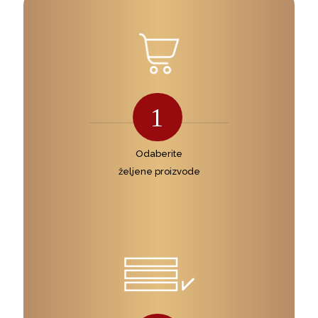
1
Odaberite
željene proizvode