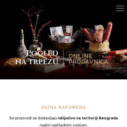
Pogled
ONLINE
na trpezu
PRODAVNICA
U
šuškana u naručju Kosmaja, milovana dahom
VAŽNA NAPOMENA
čiste i blagorodne prirode, svakoga dana
Svi proizvodi se dostavljaju
isključivo na teritoriji Beograda
nastaje „Kosmajska“ – plod ljubavi prema
našim rashladnim vozilom.
tradiciji vrhunskih zalogaja sa naše bogate narodne trpeze.