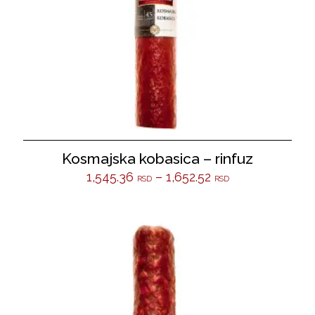
Kosmajska kobasica – rinfuz
1,545.36
–
1,652.52
RSD
RSD