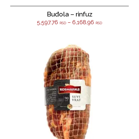
Buđola – rinfuz
5,597.76
–
6,168.96
RSD
RSD