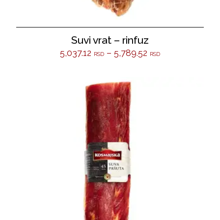
Suvi vrat – rinfuz
5,037.12
–
5,789.52
RSD
RSD