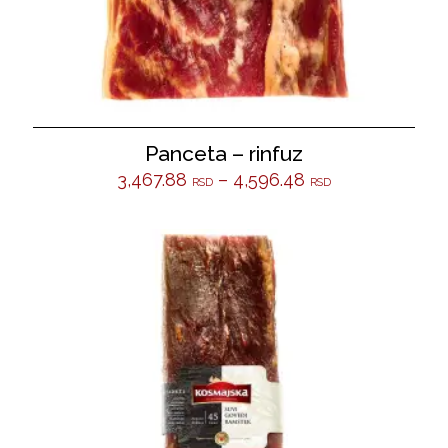
Panceta – rinfuz
3,467.88
–
4,596.48
RSD
RSD