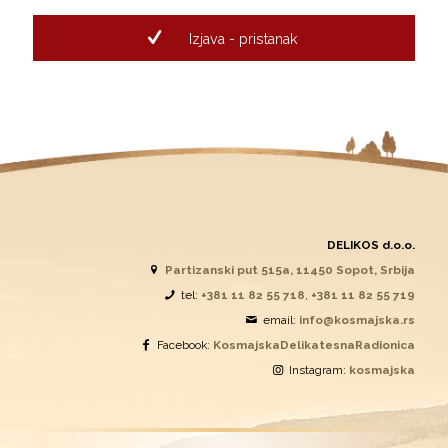
Izjava - pristanak
DELIKOS d.o.o.
Partizanski put 515a, 11450 Sopot, Srbija
tel:
+381 11 82 55 718
,
+381 11 82 55 719
email:
info@kosmajska.rs
Facebook:
KosmajskaDelikatesnaRadionica
Instagram:
kosmajska