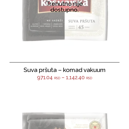
Trenutno nije
dostupno.
Suva pršuta – komad vakuum
971.04
–
1,142.40
RSD
RSD